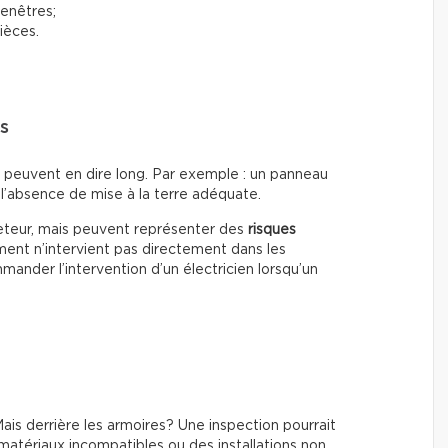
fenêtres;
ièces.
rs
s peuvent en dire long. Par exemple : un panneau
l’absence de mise à la terre adéquate.
heteur, mais peuvent représenter des
risques
ment n’intervient pas directement dans les
ander l’intervention d’un électricien lorsqu’un
is derrière les armoires? Une inspection pourrait
matériaux incompatibles ou des installations non