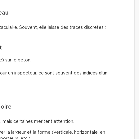
’eau
taculaire. Souvent, elle laisse des traces discrètes :
;
) sur le béton.
 Pour un inspecteur, ce sont souvent des
indices d’un
toire
… mais certaines méritent attention.
r la largeur et la forme (verticale, horizontale, en
porteurs, etc.)