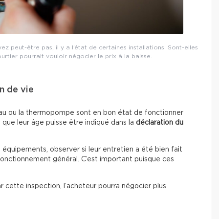
 peut-être pas, il y a l’état de certaines installations. Sont-elles
ourtier pourrait vouloir négocier le prix à la baisse.
n de vie
fe-eau ou la thermopompe sont en bon état de fonctionner
 que leur âge puisse être indiqué dans la
déclaration du
s équipements, observer si leur entretien a été bien fait
 fonctionnement général. C’est important puisque ces
par cette inspection, l’acheteur pourra négocier plus